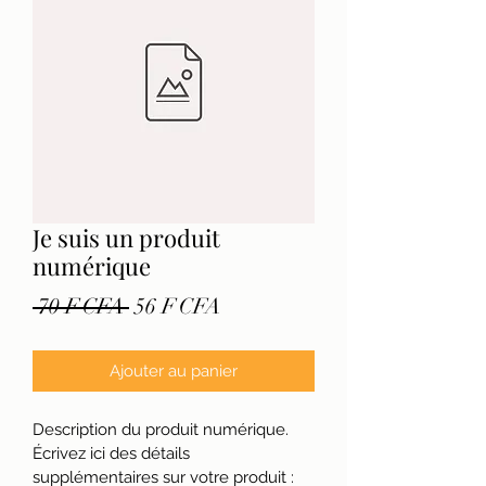
Je suis un produit
numérique
Prix
Prix
 70 F CFA 
56 F CFA
original
promotionnel
Ajouter au panier
Description du produit numérique. 
Écrivez ici des détails 
supplémentaires sur votre produit : 