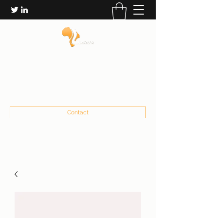
LES ÉDITIONS LAKALITA
communication@lakalita.org
+22673232906
Contact