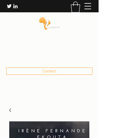
LES ÉDITIONS LAKALITA
communication@lakalita.org
+22673232906
Contact