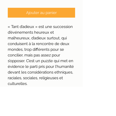
Ajouter au panier
« Tant d’adieux » est une succession 
d’événements heureux et 
malheureux, d’adieux surtout, qui 
conduisent à la rencontre de deux 
mondes, trop différents pour se 
concilier, mais pas assez pour 
s’opposer. C’est un puzzle qui met en 
évidence le parti pris pour l’humanité 
devant les considérations ethniques, 
raciales, sociales, religieuses et 
culturelles. 
Irène Fernande EKOUTA est une 
journaliste et une écrivaine 
camerounaise, elle est lauréate du 
concours de la résidence littéraire 