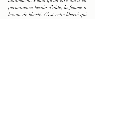
notamment. Plutôt qu’un être qui a en 
permanence besoin d’aide, la femme a 
besoin de liberté. C’est cette liberté qui 
lui permet de faire valoir ses qualités 
intrinsèques et d’occuper valablement 
la place qu’elle mérite dans la société.  
Boris Noah