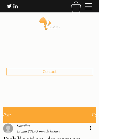
LES ÉDITIONS LAKALITA
communication@lakalita.org
+22673232906
Contact
Post
Lakalita
13 mai 2019
3 min de lecture