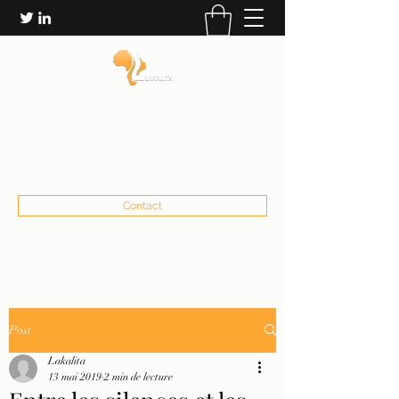
LES ÉDITIONS LAKALITA
communication@lakalita.org
+22673232906
Contact
Post
Lakalita
13 mai 2019
2 min de lecture