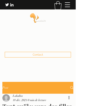
LES ÉDITIONS LAKALITA
communication@lakalita.org
+22673232906
Contact
Post
Lakalita
18 déc. 2021
0 min de lecture